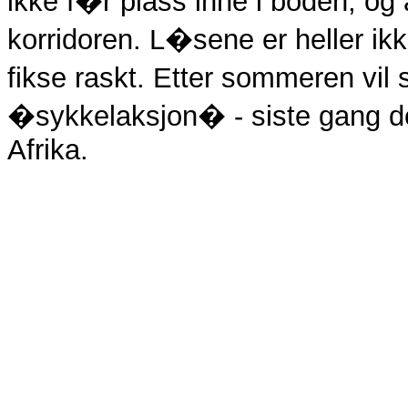
ikke f�r plass inne i boden, og
korridoren. L�sene er heller ik
fikse raskt. Etter sommeren vil 
�sykkelaksjon� - siste gang det 
Afrika.