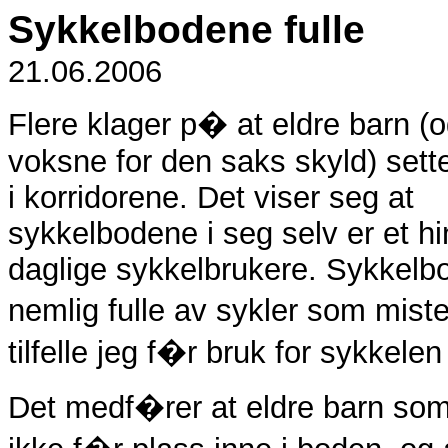
Sykkelbodene fulle
21.06.2006
Flere klager p� at eldre barn (
voksne for den saks skyld) sette
i korridorene. Det viser seg at
sykkelbodene i seg selv er et hi
daglige sykkelbrukere. Sykkelb
nemlig fulle av sykler som mis
tilfelle jeg f�r bruk for sykkel
Det medf�rer at eldre barn som d