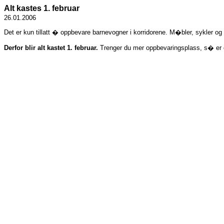
Alt kastes 1. februar
26.01.2006
Det er kun tillatt � oppbevare barnevogner i korridorene. M�bler, sykler og an
Derfor blir alt kastet 1. februar.
Trenger du mer oppbevaringsplass, s� er de