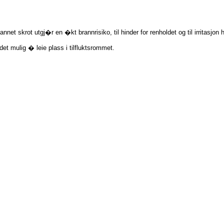
net skrot utgj�r en �kt brannrisiko, til hinder for renholdet og til irritasjon 
t mulig � leie plass i tilfluktsrommet.