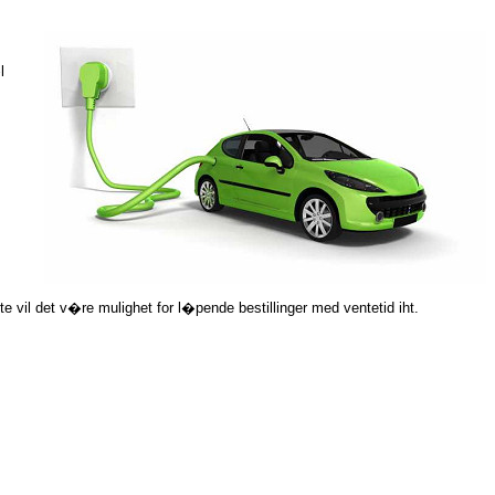
l
tte vil det v�re mulighet for l�pende bestillinger med ventetid iht.