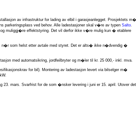
stallasjon av infrastruktur for lading av elbil i garasjeanlegget. Prosjektets m�
ons parkeringsplass ved behov. Alle ladestasjoner skal v�re av typen
Salto
.
 og muliggj�re effektstyring. Det vil derfor ikke v�re mulig kun � etablere
�res n�r som helst etter avtale med styret. Det er alts� ikke n�dvendig �
asjon med automatsikring, jordfeilbryter og m�ler til kr. 25 000,- inkl. mva.
sifikasjonskrav for bil). Montering av ladestasjon levert via bilselger m�
 kW.
ag 23. mars. Svarfrist for de som �nsker levering i juni er 15. april. Utover de