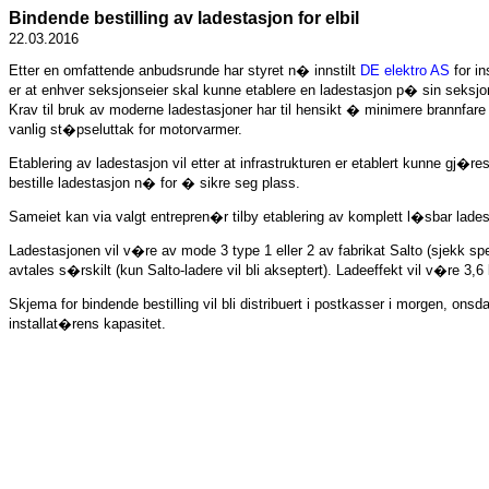
Bindende bestilling av ladestasjon for elbil
22.03.2016
Etter en omfattende anbudsrunde har styret n� innstilt
DE elektro AS
for in
er at enhver seksjonseier skal kunne etablere en ladestasjon p� sin seksj
Krav til bruk av moderne ladestasjoner har til hensikt � minimere brannfare
vanlig st�pseluttak for motorvarmer.
Etablering av ladestasjon vil etter at infrastrukturen er etablert kunne gj
bestille ladestasjon n� for � sikre seg plass.
Sameiet kan via valgt entrepren�r tilby etablering av komplett l�sbar ladest
Ladestasjonen vil v�re av mode 3 type 1 eller 2 av fabrikat Salto (sjekk spe
avtales s�rskilt (kun Salto-ladere vil bli akseptert). Ladeeffekt vil v�re 3,6
Skjema for bindende bestilling vil bli distribuert i postkasser i morgen, onsd
installat�rens kapasitet.