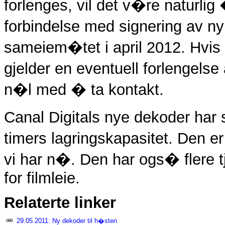
forlenges, vil det v�re naturli
forbindelse med signering av n
sameiem�tet i april 2012. Hvis n
gjelder en eventuell forlengels
n�l med � ta kontakt.
Canal Digitals nye dekoder har 
timers lagringskapasitet. Den e
vi har n�. Den har ogs� flere tj
for filmleie.
Relaterte linker
29.05.2011: Ny dekoder til h�sten