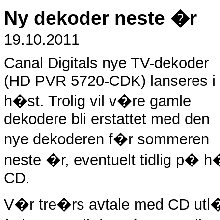
Ny dekoder neste �r
19.10.2011
Canal Digitals nye TV-dekoder
(HD PVR 5720-CDK) lanseres i
h�st. Trolig vil v�re gamle
dekodere bli erstattet med den
nye dekoderen f�r sommeren
neste �r, eventuelt tidlig p� h
CD.
V�r tre�rs avtale med CD utl�p